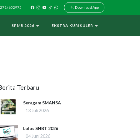
Download App
271) 652975
I
SPMB 2026
EKSTRA KURIKULER
Berita Terbaru
Seragam SMANSA
13 Juli 2026
Lolos SNBT 2026
04 Juni 2026