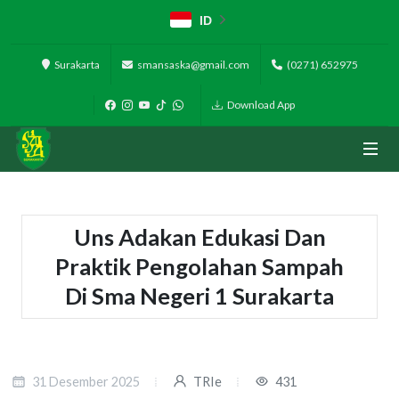
ID
Surakarta
smansaska@gmail.com
(0271) 652975
Download App
Uns Adakan Edukasi Dan
Praktik Pengolahan Sampah
Di Sma Negeri 1 Surakarta
31 Desember 2025
TRIe
431