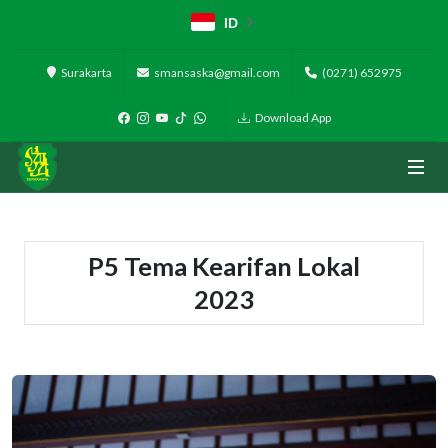
ID
Surakarta
smansaska@gmail.com
(0271) 652975
Download App
P5 Tema Kearifan Lokal
2023