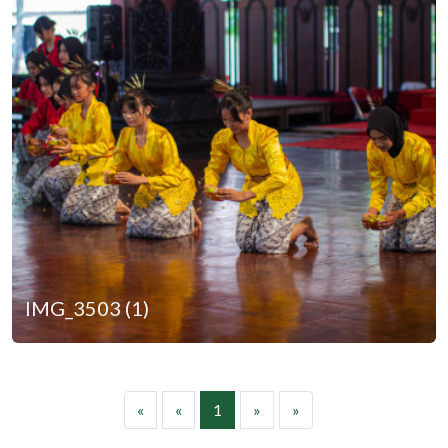
IMG_3503 (1)
«
«
1
»
»