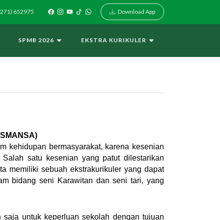
Download App
271) 652975
I
SPMB 2026
EKSTRA KURIKULER
 SMANSA)
am kehidupan bermasyarakat, karena kesenian
 Salah satu kesenian yang patut dilestarikan
a memiliki sebuah ekstrakurikuler yang dapat
m bidang seni Karawitan dan seni tari, yang
 saja untuk keperluan sekolah dengan tujuan