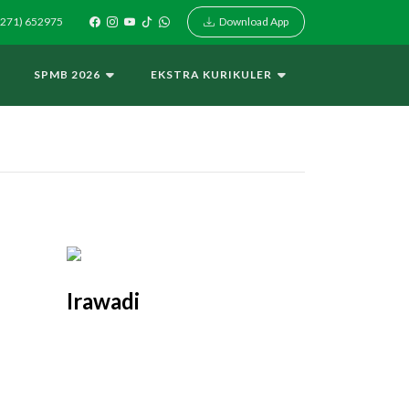
Download App
271) 652975
I
SPMB 2026
EKSTRA KURIKULER
Irawadi