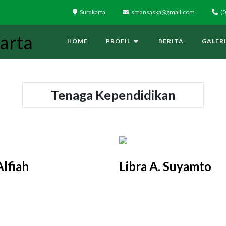
Surakarta
smansaska@gmail.com
(0
HOME
PROFIL
BERITA
GALER
Tenaga Kependidikan
Alfiah
Libra A. Suyamto